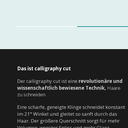
2
0
%
c
o
m
p
Das ist calligraphy cut
l
e
Der calligraphy cut ist eine
revolutionäre und
t
wissenschaftlich bewiesene Technik,
Haare
e
zu schneiden.
d
Eine scharfe, geneigte Klinge schneidet konstant
im 21° Winkel und gleitet so sanft durch das
Haar. Der größere Querschnitt sorgt für mehr
Volumen, weniger Spliss und mehr Glanz.