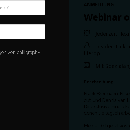
ANMELDUNG
ame
*
Webinar 
Jederzeit flex
Insider-Talk
gen von calligraphy
Lierop
Mit Spezialan
Beschreibung
Frank Brormann, Fris
cut, und
Dennis van L
Dir exklusive Einblick
denen sie täglich arb
Melde Dich jetzt kost