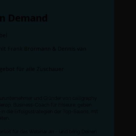
on Demand
ibel
 mit Frank Brormann & Dennis van
gebot für alle Zuschauer
eurunternehmer und Gründer von calligraphy
ierop, Business-Coach für Friseure, geben
e in
die Erfolgsstrategien der Top-Salons, mit
eiten.
enlos für das Webinar an – und bring Deinen