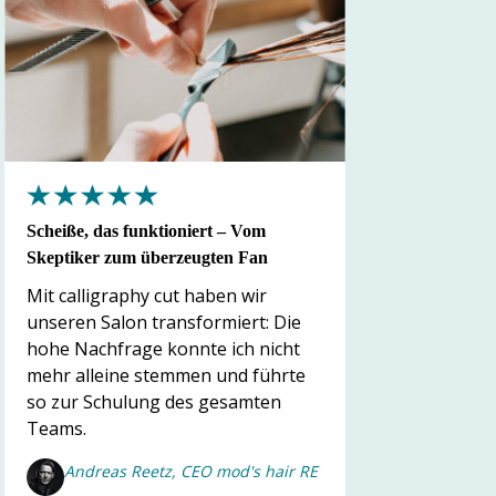
Scheiße, das funktioniert – Vom
Der Callig
Skeptiker zum überzeugten Fan
Individuali
Mit calligraphy cut haben wir
Der Calli
unseren Salon transformiert: Die
Einzelnen
hohe Nachfrage konnte ich nicht
mehr Indiv
mehr alleine stemmen und führte
die beste 
so zur Schulung des gesamten
unserer K
Teams.
Norma,
Münst
Andreas Reetz, CEO mod's hair RE